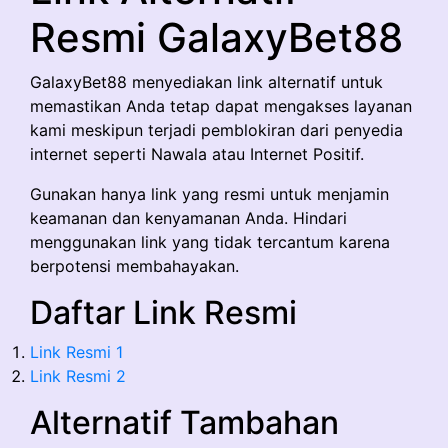
Resmi GalaxyBet88
GalaxyBet88 menyediakan link alternatif untuk
memastikan Anda tetap dapat mengakses layanan
kami meskipun terjadi pemblokiran dari penyedia
internet seperti Nawala atau Internet Positif.
Gunakan hanya link yang resmi untuk menjamin
keamanan dan kenyamanan Anda. Hindari
menggunakan link yang tidak tercantum karena
berpotensi membahayakan.
Daftar Link Resmi
Link Resmi 1
Link Resmi 2
Alternatif Tambahan