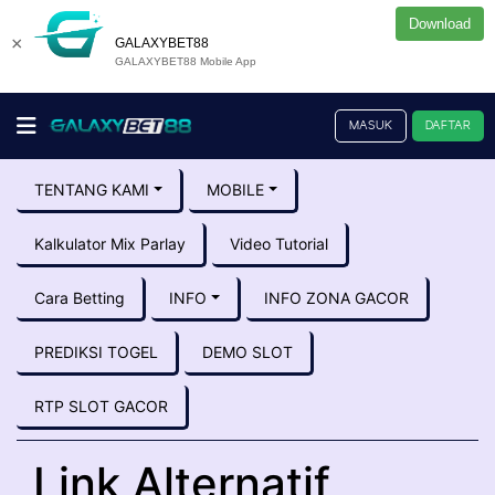
Download
×
GALAXYBET88
GALAXYBET88 Mobile App
MASUK
DAFTAR
TENTANG KAMI
MOBILE
Kalkulator Mix Parlay
Video Tutorial
Cara Betting
INFO
INFO ZONA GACOR
PREDIKSI TOGEL
DEMO SLOT
RTP SLOT GACOR
Link Alternatif