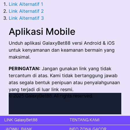
Link Alternatif 1
Link Alternatif 2
Link Alternatif 3
Aplikasi Mobile
Unduh aplikasi GalaxyBet88 versi Android & iOS
untuk kenyamanan dan keamanan bermain yang
maksimal.
PERINGATAN:
Jangan gunakan link yang tidak
tercantum di atas. Kami tidak bertanggung jawab
atas segala bentuk penipuan atau penyalahgunaan
yang terjadi di luar link resmi.
© 2025 GalaxyBet88. All rights reserved.
LINK GalaxyBet88
TENTANG KAMI
JADWAL BANK
INFO ZONA GACOR