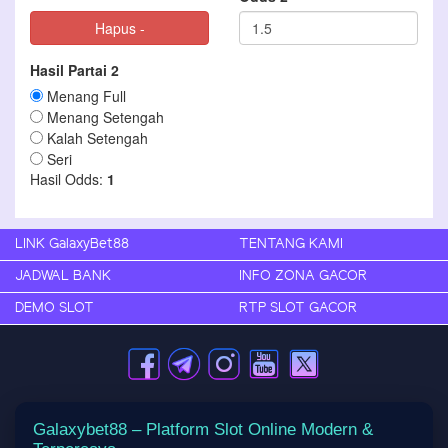
LINK GalaxyBet88
TENTANG KAMI
JADWAL BANK
INFO ZONA GACOR
DEMO SLOT
RTP SLOT GACOR
Galaxybet88 – Platform Slot Online Modern &